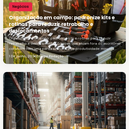
Negócios
Organização em campo: padronize kits e
rotinas para reduzir retrabalho e
deslocamentos
Organização em campo: padronize kits e rotinas para reduzir
retrabalho e deslocamentos Equipes que atuam fora do escritório
convivem com uma perda silenciosa de produtividade: minutos…
1 De Junho, 2026
Equipe Redação