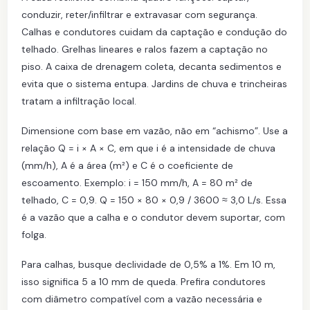
conduzir, reter/infiltrar e extravasar com segurança.
Calhas e condutores cuidam da captação e condução do
telhado. Grelhas lineares e ralos fazem a captação no
piso. A caixa de drenagem coleta, decanta sedimentos e
evita que o sistema entupa. Jardins de chuva e trincheiras
tratam a infiltração local.
Dimensione com base em vazão, não em “achismo”. Use a
relação Q = i × A × C, em que i é a intensidade de chuva
(mm/h), A é a área (m²) e C é o coeficiente de
escoamento. Exemplo: i = 150 mm/h, A = 80 m² de
telhado, C = 0,9. Q = 150 × 80 × 0,9 / 3600 ≈ 3,0 L/s. Essa
é a vazão que a calha e o condutor devem suportar, com
folga.
Para calhas, busque declividade de 0,5% a 1%. Em 10 m,
isso significa 5 a 10 mm de queda. Prefira condutores
com diâmetro compatível com a vazão necessária e