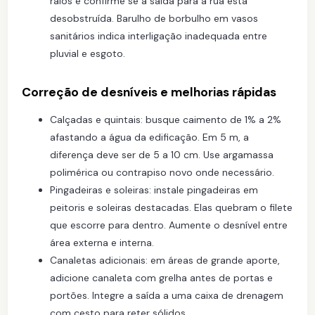
ralos e confirme se a saída para a rua está
desobstruída. Barulho de borbulho em vasos
sanitários indica interligação inadequada entre
pluvial e esgoto.
Correção de desníveis e melhorias rápidas
Calçadas e quintais: busque caimento de 1% a 2%
afastando a água da edificação. Em 5 m, a
diferença deve ser de 5 a 10 cm. Use argamassa
polimérica ou contrapiso novo onde necessário.
Pingadeiras e soleiras: instale pingadeiras em
peitoris e soleiras destacadas. Elas quebram o filete
que escorre para dentro. Aumente o desnível entre
área externa e interna.
Canaletas adicionais: em áreas de grande aporte,
adicione canaleta com grelha antes de portas e
portões. Integre a saída a uma caixa de drenagem
com cesto para reter sólidos.