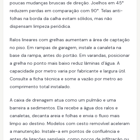
poucas mudanças bruscas de direção. Joelhos em 45°
reduzem perdas em comparação com 90°. Telas anti-
folhas na borda da calha evitam sólidos, mas não
dispensam limpeza periódica.
Ralos lineares com grelhas aumentam a área de captação
no piso. Em rampas de garagem, instale a canaleta na
base da rampa, antes do portão. Em varandas, posicionar
a grelha no ponto mais baixo reduz lâminas d’água. A
capacidade por metro varia por fabricante e largura útil.
Consulte a ficha técnica e some a vazão por metro ao
comprimento total instalado.
A caixa de drenagem atua como um pulmão e uma
barreira a sedimentos. Ela recebe a água dos ralos e
canaletas, decanta areia e folhas e envia o fluxo mais
limpo ao destino. Modelos com cesto removível aceleram
a manutenção. Instale-a em pontos de confluência e
antes de ligações sensíveis, como poços de infiltração ou